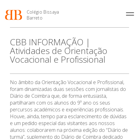
Colégio Bissaya
Barreto
História
Atividades de
Introdução Cursos
Manuais adotados 2026 |
CBB INFORMAÇÃO |
Enriquecimento Curricular
Profissionais
2027
Projeto Educativo
Atividades de Orientação
Oferta Curricular
Matrículas
Calendários
Organização
Vocacional e Profissional
Atividades Extracurriculares
Horários e Manuais
Portal do Professor
Colaboradores Docentes
Serviços
Curso de Técnico de
Portal do Aluno/Encarregado
O Colégio
Colaboradores Não
Termalismo
de Educação
Docentes
Sala de Estudo
No âmbito da Orientação Vocacional e Profissional,
Curso de Técnico/a de Apoio
SIGE
Instalações
Atividades de Interrupção
Oferta Formativa
à Família e à Comunidade
foram dinamizadas duas sessões com jornalistas do
Letiva
Secretariado de Exames
Ofertas de emprego
Diário de Coimbra que, de forma entusiasta,
Ofertas de Emprego
Academia de Línguas
partilharam com os alunos do 9º ano os seus
Ensino Profissional
Regulamentos
percursos académicos e experiências profissionais.
Jornal “O Coreto”
Houve, ainda, tempo para esclarecimento de dúvidas
Ano Letivo
Privacidade
e um pedido especial das visitantes aos nossos
alunos: colaborarem na próxima edição do “Diário de
Admissão
turma”, suplemento do Diário de Coimbra dedicado