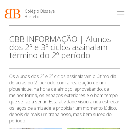
Colégio Bissaya
Barreto
História
Atividades de
Introdução Cursos
Manuais adotados 2026 |
CBB INFORMAÇÃO | Alunos
Enriquecimento Curricular
Profissionais
2027
Projeto Educativo
dos 2º e 3º ciclos assinalam
Oferta Curricular
Matrículas
Calendários
Organização
término do 2º período
Atividades Extracurriculares
Horários e Manuais
Portal do Professor
Colaboradores Docentes
Serviços
Curso de Técnico de
Portal do Aluno/Encarregado
Colaboradores Não
Termalismo
de Educação
Docentes
Sala de Estudo
Os alunos dos 2º e 3º ciclos assinalaram o último dia
Curso de Técnico/a de Apoio
SIGE
Instalações
Atividades de Interrupção
à Família e à Comunidade
de aulas do 2º período com a realização de um
Letiva
Secretariado de Exames
Ofertas de emprego
piquenique, na hora de almoço, aproveitando, da
Ofertas de Emprego
Academia de Línguas
melhor forma, os espaços exteriores e o bom tempo
Regulamentos
que se fazia sentir. Esta atividade visou ainda estreitar
Jornal “O Coreto”
os laços de amizade e propiciar um momento lúdico,
Privacidade
depois de mais um trabalhoso, mas bem sucedido
período.