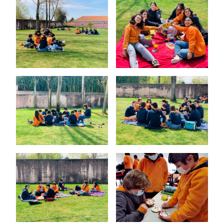
O Colégio
Oferta Formativa
Ensino Profissional
Ano Letivo
Admissão
Informações
APEE
Notícias