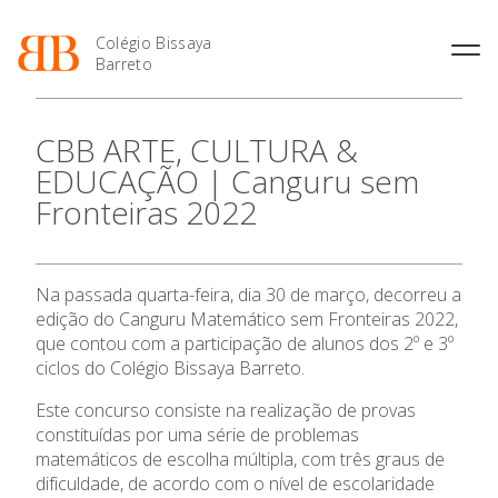
Colégio Bissaya
Barreto
História
Atividades de
Introdução Cursos
Manuais adotados 2026 |
CBB ARTE, CULTURA &
Enriquecimento Curricular
Profissionais
2027
Projeto Educativo
EDUCAÇÃO | Canguru sem
Oferta Curricular
Matrículas
Calendários
Organização
Fronteiras 2022
Atividades Extracurriculares
Horários e Manuais
Portal do Professor
Colaboradores Docentes
Serviços
Curso de Técnico de
Portal do Aluno/Encarregado
Colaboradores Não
Termalismo
de Educação
Docentes
Sala de Estudo
Na passada quarta-feira, dia 30 de março, decorreu a
Curso de Técnico/a de Apoio
SIGE
O Colégio
Instalações
Atividades de Interrupção
à Família e à Comunidade
edição do Canguru Matemático sem Fronteiras 2022,
Letiva
Secretariado de Exames
Ofertas de emprego
que contou com a participação de alunos dos 2º e 3º
Ofertas de Emprego
Oferta Formativa
Academia de Línguas
ciclos do Colégio Bissaya Barreto.
Regulamentos
Jornal “O Coreto”
Este concurso consiste na realização de provas
Ensino Profissional
constituídas por uma série de problemas
Privacidade
matemáticos de escolha múltipla, com três graus de
Ano Letivo
dificuldade, de acordo com o nível de escolaridade