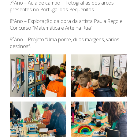
Oferta Formativa
7ºAno – Aula de campo | Fotografias dos arcos
presentes no Portugal dos Pequenitos.
Ensino Profissional
8ºAno – Exploração da obra da artista Paula Rego e
Concurso “Matemática e Arte na Rua”.
Ano Letivo
9ºAno – Projeto “Uma ponte, duas margens, vários
destinos”.
Admissão
Informações
APEE
Notícias