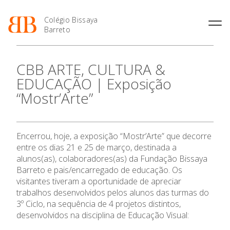
Colégio Bissaya
Barreto
História
Atividades de
Introdução Cursos
Manuais adotados 2026 |
CBB ARTE, CULTURA &
Enriquecimento Curricular
Profissionais
2027
Projeto Educativo
EDUCAÇÃO | Exposição
Oferta Curricular
Matrículas
Calendários
Organização
“Mostr’Arte”
Atividades Extracurriculares
Horários e Manuais
Portal do Professor
Colaboradores Docentes
Serviços
Curso de Técnico de
Portal do Aluno/Encarregado
Colaboradores Não
Termalismo
de Educação
Docentes
Sala de Estudo
Encerrou, hoje, a exposição “Mostr’Arte” que decorre
Curso de Técnico/a de Apoio
SIGE
Instalações
Atividades de Interrupção
à Família e à Comunidade
entre os dias 21 e 25 de março, destinada a
Letiva
Secretariado de Exames
Ofertas de emprego
alunos(as), colaboradores(as) da Fundação Bissaya
Ofertas de Emprego
Academia de Línguas
Barreto e pais/encarregado de educação. Os
Regulamentos
visitantes tiveram a oportunidade de apreciar
Jornal “O Coreto”
trabalhos desenvolvidos pelos alunos das turmas do
Privacidade
3º Ciclo, na sequência de 4 projetos distintos,
O Colégio
desenvolvidos na disciplina de Educação Visual: