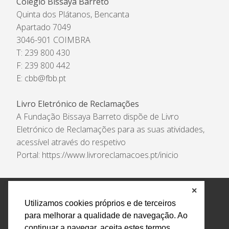
Colégio Bissaya Barreto
Quinta dos Plátanos, Bencanta
Apartado 7049
3046-901 COIMBRA
T: 239 800 430
F: 239 800 442
E:
cbb@fbb.pt
Livro Eletrónico de Reclamações
A Fundação Bissaya Barreto dispõe de Livro
Eletrónico de Reclamações para as suas atividades,
acessível através do respetivo
Portal:
https://www.livroreclamacoes.pt/inicio
✕
Política de Privacidade e Tratamento de Dados
Utilizamos cookies próprios e de terceiros
Encarregado de Proteção de Dados
Livro Eletrónico
para melhorar a qualidade de navegação. Ao
de Reclamações
Canal de Denúncias
continuar a navegar, aceita estes termos.