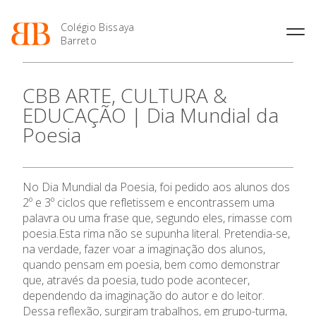
Colégio Bissaya
Barreto
História
Atividades de
Introdução Cursos
Manuais adotados 2026 |
CBB ARTE, CULTURA &
Enriquecimento Curricular
Profissionais
2027
Projeto Educativo
EDUCAÇÃO | Dia Mundial da
Oferta Curricular
Matrículas
Calendários
Organização
Poesia
Atividades Extracurriculares
Horários e Manuais
Portal do Professor
Colaboradores Docentes
Serviços
Curso de Técnico de
Portal do Aluno/Encarregado
Colaboradores Não
Termalismo
de Educação
Docentes
Sala de Estudo
No Dia Mundial da Poesia, foi pedido aos alunos dos
Curso de Técnico/a de Apoio
SIGE
Instalações
Atividades de Interrupção
à Família e à Comunidade
2º e 3º ciclos que refletissem e encontrassem uma
O Colégio
Letiva
Secretariado de Exames
Ofertas de emprego
palavra ou uma frase que, segundo eles, rimasse com
Ofertas de Emprego
Academia de Línguas
poesia.Esta rima não se supunha literal. Pretendia-se,
Regulamentos
Oferta Formativa
na verdade, fazer voar a imaginação dos alunos,
Jornal “O Coreto”
quando pensam em poesia, bem como demonstrar
Privacidade
que, através da poesia, tudo pode acontecer,
Ensino Profissional
dependendo da imaginação do autor e do leitor.
Dessa reflexão, surgiram trabalhos, em grupo-turma,