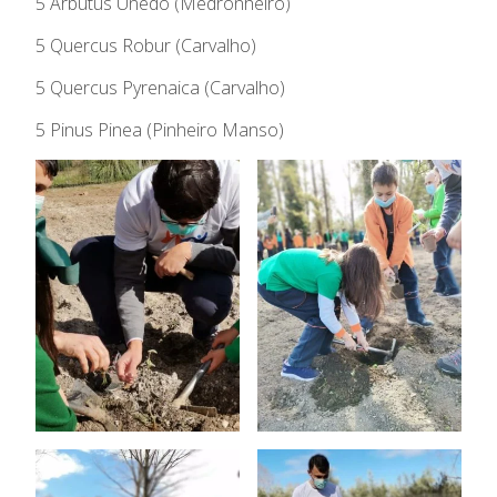
5 Arbutus Unedo (Medronheiro)
5 Quercus Robur (Carvalho)
5 Quercus Pyrenaica (Carvalho)
5 Pinus Pinea (Pinheiro Manso)
O Colégio
Oferta Formativa
Ensino Profissional
Ano Letivo
Admissão