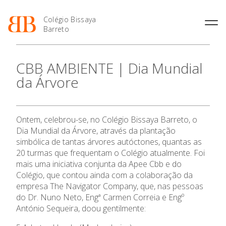
Colégio Bissaya
Barreto
História
Atividades de
Introdução Cursos
Manuais adotados 2026 |
CBB AMBIENTE | Dia Mundial
Enriquecimento Curricular
Profissionais
2027
Projeto Educativo
da Árvore
Oferta Curricular
Matrículas
Calendários
Organização
Atividades Extracurriculares
Horários e Manuais
Portal do Professor
Colaboradores Docentes
Serviços
Curso de Técnico de
Portal do Aluno/Encarregado
Colaboradores Não
Ontem, celebrou-se, no Colégio Bissaya Barreto, o
Termalismo
de Educação
Docentes
Sala de Estudo
Dia Mundial da Árvore, através da plantação
Curso de Técnico/a de Apoio
SIGE
Instalações
Atividades de Interrupção
simbólica de tantas árvores autóctones, quantas as
à Família e à Comunidade
Letiva
Secretariado de Exames
20 turmas que frequentam o Colégio atualmente. Foi
Ofertas de emprego
Ofertas de Emprego
mais uma iniciativa conjunta da
Apee Cbb
e do
Academia de Línguas
Regulamentos
Colégio, que contou ainda com a colaboração da
Jornal “O Coreto”
empresa
The Navigator Company
, que, nas pessoas
do Dr. Nuno Neto, Engª Carmen Correia e Engº
Privacidade
António Sequeira, doou gentilmente: