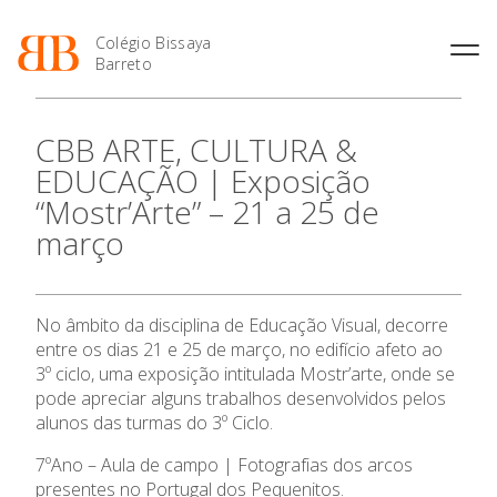
Colégio Bissaya
Barreto
História
Atividades de
Introdução Cursos
Manuais adotados 2026 |
CBB ARTE, CULTURA &
Enriquecimento Curricular
Profissionais
2027
Projeto Educativo
EDUCAÇÃO | Exposição
Oferta Curricular
Matrículas
Calendários
Organização
“Mostr’Arte” – 21 a 25 de
Atividades Extracurriculares
Horários e Manuais
Portal do Professor
Colaboradores Docentes
março
Serviços
Curso de Técnico de
Portal do Aluno/Encarregado
Colaboradores Não
Termalismo
de Educação
Docentes
Sala de Estudo
Curso de Técnico/a de Apoio
SIGE
Instalações
Atividades de Interrupção
O Colégio
à Família e à Comunidade
No âmbito da disciplina de Educação Visual, decorre
Letiva
Secretariado de Exames
Ofertas de emprego
entre os dias 21 e 25 de março, no edifício afeto ao
Ofertas de Emprego
Academia de Línguas
Oferta Formativa
Regulamentos
3º ciclo, uma exposição intitulada Mostr’arte, onde se
pode apreciar alguns trabalhos desenvolvidos pelos
Jornal “O Coreto”
alunos das turmas do 3º Ciclo.
Ensino Profissional
Privacidade
7ºAno – Aula de campo | Fotografias dos arcos
Ano Letivo
presentes no Portugal dos Pequenitos.