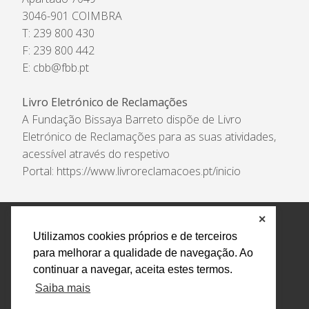
3046-901 COIMBRA
T: 239 800 430
F: 239 800 442
E:
cbb@fbb.pt
Livro Eletrónico de Reclamações
A Fundação Bissaya Barreto dispõe de Livro
Eletrónico de Reclamações para as suas atividades,
acessível através do respetivo
Portal:
https://www.livroreclamacoes.pt/inicio
✕
Política de Privacidade e Tratamento de Dados
Utilizamos cookies próprios e de terceiros
Encarregado de Proteção de Dados
Livro Eletrónico
para melhorar a qualidade de navegação. Ao
de Reclamações
Canal de Denúncias
continuar a navegar, aceita estes termos.
Todos os direitos reservados Design by AM. Developed by
Saiba mais
Crossing