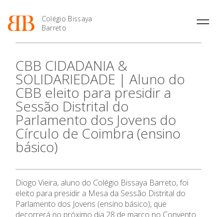
Colégio Bissaya
Barreto
História
Atividades de
Introdução Cursos
Manuais adotados 2026 |
CBB CIDADANIA &
Enriquecimento Curricular
Profissionais
2027
Projeto Educativo
SOLIDARIEDADE | Aluno do
Oferta Curricular
Matrículas
Calendários
Organização
CBB eleito para presidir a
Atividades Extracurriculares
Horários e Manuais
Portal do Professor
Colaboradores Docentes
Sessão Distrital do
Serviços
Curso de Técnico de
Portal do Aluno/Encarregado
Colaboradores Não
Termalismo
de Educação
Parlamento dos Jovens do
Docentes
Sala de Estudo
Círculo de Coimbra (ensino
Curso de Técnico/a de Apoio
SIGE
Instalações
Atividades de Interrupção
à Família e à Comunidade
O Colégio
básico)
Letiva
Secretariado de Exames
Ofertas de emprego
Ofertas de Emprego
Academia de Línguas
Regulamentos
Oferta Formativa
Jornal “O Coreto”
Diogo Vieira, aluno do Colégio Bissaya Barreto, foi
Privacidade
Ensino Profissional
eleito para presidir a Mesa da Sessão Distrital do
Parlamento dos Jovens (ensino básico), que
decorrerá no próximo dia 28 de março no Convento