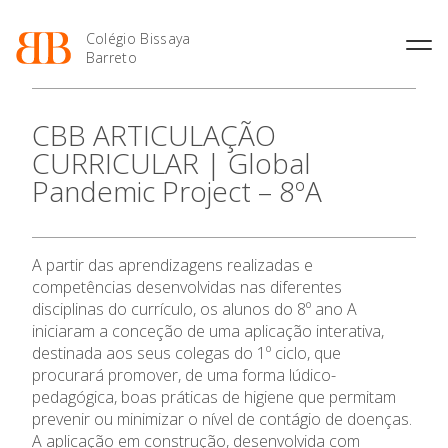
Colégio Bissaya
Barreto
História
Atividades de
Introdução Cursos
Manuais adotados 2026 |
CBB ARTICULAÇÃO
Enriquecimento Curricular
Profissionais
2027
Projeto Educativo
CURRICULAR | Global
Oferta Curricular
Matrículas
Calendários
Organização
Pandemic Project – 8ºA
Atividades Extracurriculares
Horários e Manuais
Portal do Professor
Colaboradores Docentes
Serviços
Curso de Técnico de
Portal do Aluno/Encarregado
Colaboradores Não
Termalismo
de Educação
Docentes
Sala de Estudo
A partir das aprendizagens realizadas e
Curso de Técnico/a de Apoio
SIGE
Instalações
Atividades de Interrupção
à Família e à Comunidade
competências desenvolvidas nas diferentes
Letiva
Secretariado de Exames
Ofertas de emprego
disciplinas do currículo, os alunos do 8º ano A
Ofertas de Emprego
Academia de Línguas
O Colégio
iniciaram a conceção de uma aplicação interativa,
Regulamentos
destinada aos seus colegas do 1º ciclo, que
Jornal “O Coreto”
procurará promover, de uma forma lúdico-
Oferta Formativa
Privacidade
pedagógica, boas práticas de higiene que permitam
prevenir ou minimizar o nível de contágio de doenças.
Ensino Profissional
A aplicação em construção, desenvolvida com