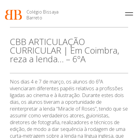
Colégio Bissaya
Barreto
História
Atividades de
Introdução Cursos
Manuais adotados 2026 |
CBB ARTICULAÇÃO
Enriquecimento Curricular
Profissionais
2027
Projeto Educativo
CURRICULAR | Em Coimbra,
Oferta Curricular
Matrículas
Calendários
Organização
reza a lenda… – 6ºA
Atividades Extracurriculares
Horários e Manuais
Portal do Professor
Colaboradores Docentes
Serviços
Curso de Técnico de
Portal do Aluno/Encarregado
Colaboradores Não
Termalismo
de Educação
Docentes
Sala de Estudo
Nos dias 4 e 7 de março, os alunos do 6ºA
Curso de Técnico/a de Apoio
SIGE
Instalações
Atividades de Interrupção
à Família e à Comunidade
vivenciaram diferentes papéis relativos a profissões
Letiva
Secretariado de Exames
Ofertas de emprego
ligadas ao cinema e à ilustração. Durante estes dois
Ofertas de Emprego
Academia de Línguas
dias, os alunos tiveram a oportunidade de
Regulamentos
reinterpretar a lenda “Miracle of Roses”, tendo que se
Jornal “O Coreto”
assumir como verdadeiros atores, guionistas,
Privacidade
diretores de fotografia, realizadores e técnicos de
edição, de modo a dar sequência à rodagem de uma
curta-metragem sobre a lenda na língua inglesa, que