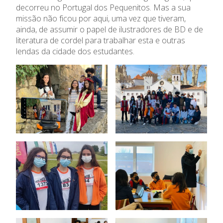
O Colégio
decorreu no
Portugal dos Pequenitos
. Mas a sua
missão não ficou por aqui, uma vez que tiveram,
Oferta Formativa
ainda, de assumir o papel de ilustradores de BD e de
literatura de cordel para trabalhar esta e outras
Ensino Profissional
lendas da cidade dos estudantes.
Ano Letivo
Admissão
Informações
APEE
Notícias