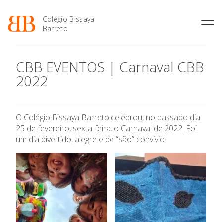
Colégio Bissaya
Barreto
História
Atividades de
Introdução Cursos
Manuais adotados 2026 |
CBB EVENTOS | Carnaval CBB
Enriquecimento Curricular
Profissionais
2027
Projeto Educativo
2022
Oferta Curricular
Matrículas
Calendários
Organização
Atividades Extracurriculares
Horários e Manuais
Portal do Professor
Colaboradores Docentes
Serviços
Curso de Técnico de
Portal do Aluno/Encarregado
Colaboradores Não
O Colégio Bissaya Barreto celebrou, no passado dia
Termalismo
de Educação
Docentes
Sala de Estudo
25 de fevereiro, sexta-feira, o Carnaval de 2022. Foi
Curso de Técnico/a de Apoio
SIGE
Instalações
Atividades de Interrupção
um dia divertido, alegre e de “são” convívio.
à Família e à Comunidade
Letiva
Secretariado de Exames
Ofertas de emprego
Ofertas de Emprego
Academia de Línguas
Regulamentos
Jornal “O Coreto”
Privacidade