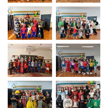
Ano Letivo
Admissão
Informações
APEE
Notícias