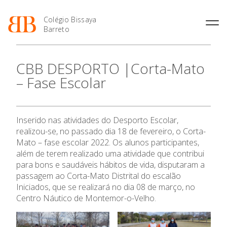
Colégio Bissaya
Barreto
História
Atividades de
Introdução Cursos
Manuais adotados 2026 |
CBB DESPORTO |Corta-Mato
Enriquecimento Curricular
Profissionais
2027
Projeto Educativo
– Fase Escolar
Oferta Curricular
Matrículas
Calendários
Organização
Atividades Extracurriculares
Horários e Manuais
Portal do Professor
Colaboradores Docentes
O Colégio
Serviços
Curso de Técnico de
Portal do Aluno/Encarregado
Colaboradores Não
Inserido nas atividades do Desporto Escolar,
Termalismo
de Educação
Docentes
Sala de Estudo
realizou-se, no passado dia 18 de fevereiro, o Corta-
Curso de Técnico/a de Apoio
SIGE
Oferta Formativa
Instalações
Atividades de Interrupção
Mato – fase escolar 2022. Os alunos participantes,
à Família e à Comunidade
Letiva
Secretariado de Exames
além de terem realizado uma atividade que contribui
Ofertas de emprego
Ofertas de Emprego
Ensino Profissional
para bons e saudáveis hábitos de vida, disputaram a
Academia de Línguas
Regulamentos
passagem ao Corta-Mato Distrital do escalão
Jornal “O Coreto”
Iniciados, que se realizará no dia 08 de março, no
Ano Letivo
Centro Náutico de Montemor-o-Velho.
Privacidade
Admissão