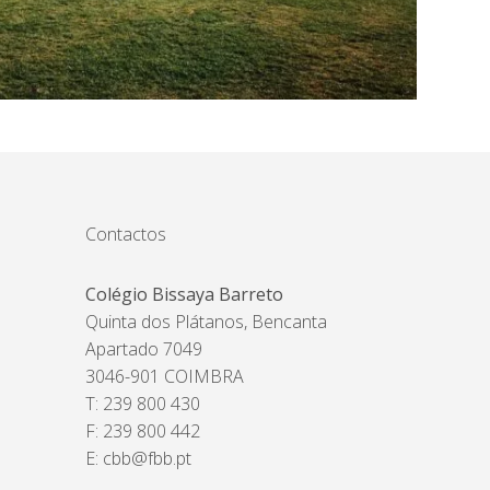
Contactos
Colégio Bissaya Barreto
Quinta dos Plátanos, Bencanta
Apartado 7049
3046-901 COIMBRA
T: 239 800 430
F: 239 800 442
E:
cbb@fbb.pt