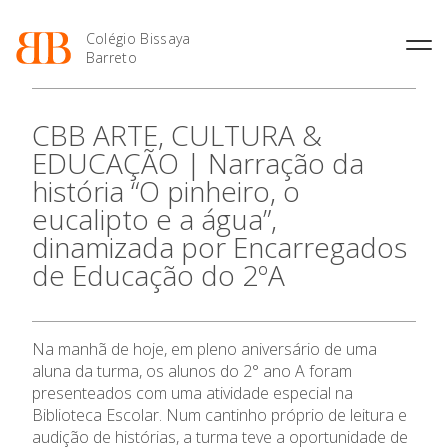
Colégio Bissaya
Barreto
História
Atividades de
Introdução Cursos
Manuais adotados 2026 |
CBB ARTE, CULTURA &
Enriquecimento Curricular
Profissionais
2027
Projeto Educativo
EDUCAÇÃO | Narração da
Oferta Curricular
Matrículas
Calendários
Organização
história “O pinheiro, o
Atividades Extracurriculares
Horários e Manuais
Portal do Professor
Colaboradores Docentes
eucalipto e a água”,
Serviços
Curso de Técnico de
Portal do Aluno/Encarregado
Colaboradores Não
Termalismo
de Educação
dinamizada por Encarregados
Docentes
Sala de Estudo
de Educação do 2ºA
Curso de Técnico/a de Apoio
SIGE
O Colégio
Instalações
Atividades de Interrupção
à Família e à Comunidade
Letiva
Secretariado de Exames
Ofertas de emprego
Ofertas de Emprego
Oferta Formativa
Academia de Línguas
Regulamentos
Na manhã de hoje, em pleno aniversário de uma
Jornal “O Coreto”
aluna da turma, os alunos do 2° ano A foram
Ensino Profissional
presenteados com uma atividade especial na
Privacidade
Biblioteca Escolar. Num cantinho próprio de leitura e
Ano Letivo
audição de histórias, a turma teve a oportunidade de