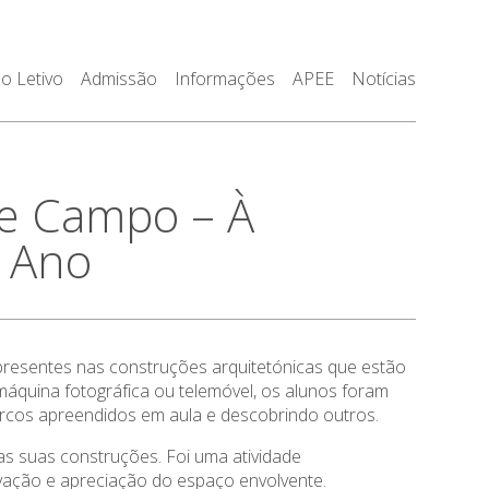
o Letivo
Admissão
Informações
APEE
Notícias
e Campo – À
º Ano
 presentes nas construções arquitetónicas que estão
áquina fotográfica ou telemóvel, os alunos foram
 arcos apreendidos em aula e descobrindo outros.
as suas construções. Foi uma atividade
vação e apreciação do espaço envolvente.