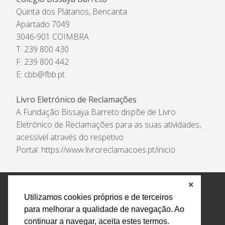
Quinta dos Plátanos, Bencanta
Apartado 7049
3046-901 COIMBRA
T: 239 800 430
F: 239 800 442
E:
cbb@fbb.pt
Livro Eletrónico de Reclamações
A Fundação Bissaya Barreto dispõe de Livro
Eletrónico de Reclamações para as suas atividades,
acessível através do respetivo
Portal:
https://www.livroreclamacoes.pt/inicio
✕
Política de Privacidade e Tratamento de Dados
Utilizamos cookies próprios e de terceiros
Encarregado de Proteção de Dados
Livro Eletrónico
para melhorar a qualidade de navegação. Ao
de Reclamações
Canal de Denúncias
continuar a navegar, aceita estes termos.