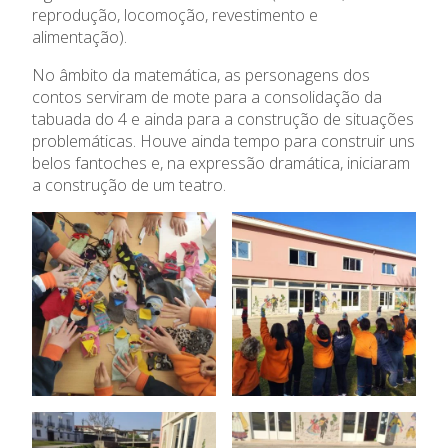
Ensino Profissional
reprodução, locomoção, revestimento e
alimentação).
Ano Letivo
No âmbito da matemática, as personagens dos
contos serviram de mote para a consolidação da
Admissão
tabuada do 4 e ainda para a construção de situações
problemáticas. Houve ainda tempo para construir uns
Informações
belos fantoches e, na expressão dramática, iniciaram
a construção de um teatro.
APEE
Notícias