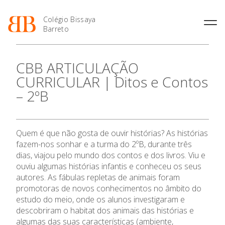
Colégio Bissaya
Barreto
História
Atividades de
Introdução Cursos
Manuais adotados 2026 |
CBB ARTICULAÇÃO
Enriquecimento Curricular
Profissionais
2027
Projeto Educativo
CURRICULAR | Ditos e Contos
Oferta Curricular
Matrículas
Calendários
Organização
– 2ºB
Atividades Extracurriculares
Horários e Manuais
Portal do Professor
Colaboradores Docentes
Serviços
Curso de Técnico de
Portal do Aluno/Encarregado
Colaboradores Não
Termalismo
de Educação
Docentes
Sala de Estudo
Quem é que não gosta de ouvir histórias? As histórias
Curso de Técnico/a de Apoio
SIGE
Instalações
Atividades de Interrupção
à Família e à Comunidade
fazem-nos sonhar e a turma do 2ºB, durante três
Letiva
Secretariado de Exames
Ofertas de emprego
dias, viajou pelo mundo dos contos e dos livros. Viu e
Ofertas de Emprego
Academia de Línguas
ouviu algumas histórias infantis e conheceu os seus
Regulamentos
O Colégio
autores. As fábulas repletas de animais foram
Jornal “O Coreto”
promotoras de novos conhecimentos no âmbito do
Oferta Formativa
Privacidade
estudo do meio, onde os alunos investigaram e
descobriram o habitat dos animais das histórias e
algumas das suas características (ambiente,