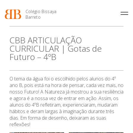
Colégio Bissaya
Barreto
História
Atividades de
Introdução Cursos
Manuais adotados 2026 |
CBB ARTICULAÇÃO
Enriquecimento Curricular
Profissionais
2027
Projeto Educativo
CURRICULAR | Gotas de
Oferta Curricular
Matrículas
Calendários
Organização
Futuro – 4ºB
Atividades Extracurriculares
Horários e Manuais
Portal do Professor
Colaboradores Docentes
Serviços
Curso de Técnico de
Portal do Aluno/Encarregado
Colaboradores Não
Termalismo
de Educação
Docentes
Sala de Estudo
O tema da água foi o escolhido pelos alunos do 4º
Curso de Técnico/a de Apoio
SIGE
Instalações
Atividades de Interrupção
à Família e à Comunidade
ano B, pois está na hora de pensar, cada vez mais, no
Letiva
Secretariado de Exames
Ofertas de emprego
nosso Futuro! A Natureza já mostrou a sua resiliência
Ofertas de Emprego
Academia de Línguas
e agora é a nossa vez de entrar em ação. Assim, os
Regulamentos
alunos do 4ºB refletiram, experienciaram, mudaram
Jornal “O Coreto”
hábitos e deram largas à imaginação durante três
Privacidade
dias. Em forma de desenho, deixaram as suas
reflexões!