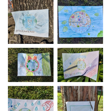
O Colégio
Oferta Formativa
Ensino Profissional
Ano Letivo
Admissão
Informações
APEE
Notícias