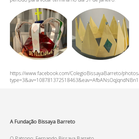
Informações
APEE
Notícias
https://www.facebook.com/ColegioBissayaBarreto/phot
type=3&av=108781372518463&eav=AfbANsOqJqndNBn1
A Fundação Bissaya Barreto
O Patrono: Fernando Bissaya Barreto