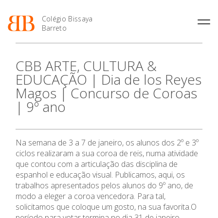
Colégio Bissaya
Barreto
História
Atividades de
Introdução Cursos
Manuais adotados 2026 |
CBB ARTE, CULTURA &
Enriquecimento Curricular
Profissionais
2027
Projeto Educativo
EDUCAÇÃO | Dia de los Reyes
Oferta Curricular
Matrículas
Calendários
Organização
Magos | Concurso de Coroas
Atividades Extracurriculares
Horários e Manuais
Portal do Professor
Colaboradores Docentes
| 9º ano
Serviços
Curso de Técnico de
Portal do Aluno/Encarregado
O Colégio
Colaboradores Não
Termalismo
de Educação
Docentes
Sala de Estudo
Curso de Técnico/a de Apoio
SIGE
Instalações
Atividades de Interrupção
Oferta Formativa
à Família e à Comunidade
Na semana de 3 a 7 de janeiro, os alunos dos 2º e 3º
Letiva
Secretariado de Exames
Ofertas de emprego
ciclos realizaram a sua coroa de reis, numa atividade
Ofertas de Emprego
Academia de Línguas
Ensino Profissional
Regulamentos
que contou com a articulação das disciplina de
espanhol e educação visual. Publicamos, aqui, os
Jornal “O Coreto”
trabalhos apresentados pelos alunos do 9º ano, de
Ano Letivo
Privacidade
modo a eleger a coroa vencedora. Para tal,
solicitamos que coloque um gosto, na sua favorita.O
Admissão
período para votar termina no dia 31 de janeiro.