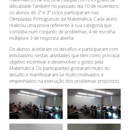
Oferta Formativa
dificuldade.Também no passado dia 10 de novembro,
os alunos do 2º e 3º ciclos participaram nas
Ensino Profissional
Olimpíadas Portuguesas da Matemática. Cada aluno
realizou uma prova referente à sua categoria que
consistia num conjunto de problemas, 4 de escolha
Ano Letivo
múltipla e 3 de resposta aberta.
Admissão
Os alunos aceitaram os desafios e participaram com
entusiasmo nestas atividades que têm como principal
objetivo incentivar e desenvolver o gosto pela
Informações
Matemática. Os participantes gostaram muito do
desafio e manifestaram-se muito motivados e
APEE
empenhados na execução dos problemas propostos.
Notícias