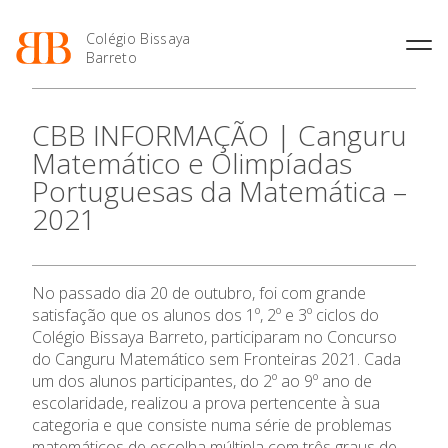
Colégio Bissaya
Barreto
História
Atividades de
Introdução Cursos
Manuais adotados 2026 |
CBB INFORMAÇÃO | Canguru
Enriquecimento Curricular
Profissionais
2027
Projeto Educativo
Matemático e Olimpíadas
Oferta Curricular
Matrículas
Calendários
Organização
Portuguesas da Matemática –
Atividades Extracurriculares
Horários e Manuais
Portal do Professor
Colaboradores Docentes
2021
Serviços
Curso de Técnico de
Portal do Aluno/Encarregado
Colaboradores Não
Termalismo
de Educação
Docentes
Sala de Estudo
Curso de Técnico/a de Apoio
SIGE
Instalações
Atividades de Interrupção
à Família e à Comunidade
No passado dia 20 de outubro, foi com grande
Letiva
Secretariado de Exames
Ofertas de emprego
satisfação que os alunos dos 1º, 2º e 3º ciclos do
Ofertas de Emprego
Academia de Línguas
Regulamentos
Colégio Bissaya Barreto, participaram no Concurso
do Canguru Matemático sem Fronteiras 2021. Cada
Jornal “O Coreto”
um dos alunos participantes, do 2º ao 9º ano de
Privacidade
escolaridade, realizou a prova pertencente à sua
O Colégio
categoria e que consiste numa série de problemas
matemáticos de escolha múltipla com três graus de