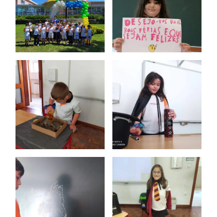
Ano Letivo
Admissão
Informações
APEE
Notícias