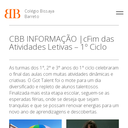
Colégio Bissaya
Barreto
História
Atividades de
Introdução Cursos
Manuais adotados 2026 |
CBB INFORMAÇÃO |cFim das
Enriquecimento Curricular
Profissionais
2027
Projeto Educativo
Atividades Letivas – 1º Ciclo
Oferta Curricular
Matrículas
Calendários
Organização
Atividades Extracurriculares
Horários e Manuais
Portal do Professor
Colaboradores Docentes
Serviços
Curso de Técnico de
Portal do Aluno/Encarregado
Colaboradores Não
As turmas dos 1°, 2° e 3° anos do 1° ciclo celebraram
Termalismo
de Educação
Docentes
Sala de Estudo
o final das aulas com muitas atividades dinâmicas e
Curso de Técnico/a de Apoio
SIGE
Instalações
Atividades de Interrupção
criativas. O Got Talent foi o mote para um dia
à Família e à Comunidade
Letiva
Secretariado de Exames
O Colégio
diversificado e repleto de alunos talentosos.
Ofertas de emprego
Ofertas de Emprego
Finalizada mais esta etapa escolar, seguem-se as
Academia de Línguas
Regulamentos
esperadas férias, onde se deseja que sejam
Oferta Formativa
Jornal “O Coreto”
tranquilas e que se possam renovar energias para um
novo ano de aprendizagens e descobertas.
Privacidade
Ensino Profissional