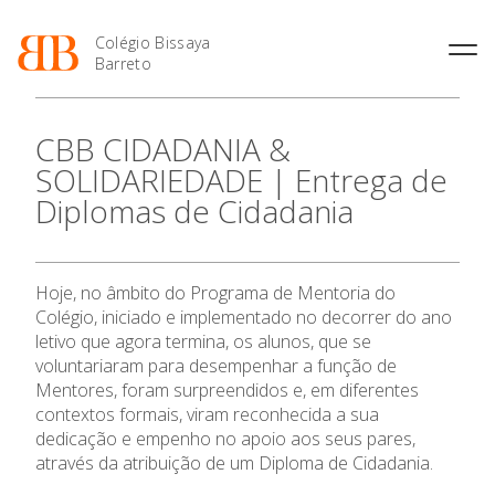
Colégio Bissaya
Barreto
História
Atividades de
Introdução Cursos
Manuais adotados 2026 |
CBB CIDADANIA &
Enriquecimento Curricular
Profissionais
2027
Projeto Educativo
SOLIDARIEDADE | Entrega de
Oferta Curricular
Matrículas
Calendários
Organização
Diplomas de Cidadania
Atividades Extracurriculares
Horários e Manuais
Portal do Professor
Colaboradores Docentes
Serviços
Curso de Técnico de
Portal do Aluno/Encarregado
Colaboradores Não
Termalismo
de Educação
Docentes
Sala de Estudo
Hoje, no âmbito do Programa de Mentoria do
Curso de Técnico/a de Apoio
SIGE
Instalações
Atividades de Interrupção
à Família e à Comunidade
Colégio, iniciado e implementado no decorrer do ano
Letiva
Secretariado de Exames
Ofertas de emprego
letivo que agora termina, os alunos, que se
Ofertas de Emprego
Academia de Línguas
voluntariaram para desempenhar a função de
Regulamentos
Mentores, foram surpreendidos e, em diferentes
O Colégio
Jornal “O Coreto”
contextos formais, viram reconhecida a sua
Privacidade
dedicação e empenho no apoio aos seus pares,
Oferta Formativa
através da atribuição de um Diploma de Cidadania.