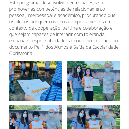
Este programa, desenvolvido entre pares, visa
Ensino Profissional
promover as competências de relacionamento
pessoal, interpessoal e académico, procurando que
Ano Letivo
os alunos adequem os seus comportamentos em
contexto de cooperação, partilha e colaboração e
que sejam capazes de interagir com tolerância,
Admissão
empatia e responsabilidade, tal como preceituado no
documento Perfil dos Alunos à Saída da Escolaridade
Informações
Obrigatória.
APEE
Notícias