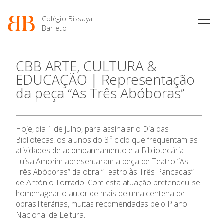
Colégio Bissaya
Barreto
História
Atividades de
Introdução Cursos
Manuais adotados 2026 |
CBB ARTE, CULTURA &
Enriquecimento Curricular
Profissionais
2027
Projeto Educativo
EDUCAÇÃO | Representação
Oferta Curricular
Matrículas
Calendários
Organização
da peça “As Três Abóboras”
Atividades Extracurriculares
Horários e Manuais
Portal do Professor
Colaboradores Docentes
Serviços
Curso de Técnico de
Portal do Aluno/Encarregado
Colaboradores Não
Termalismo
de Educação
Docentes
Sala de Estudo
Hoje, dia 1 de julho, para assinalar o Dia das
Curso de Técnico/a de Apoio
SIGE
Instalações
Atividades de Interrupção
à Família e à Comunidade
Bibliotecas, os alunos do 3.º ciclo que frequentam as
Letiva
Secretariado de Exames
Ofertas de emprego
atividades de acompanhamento e a Bibliotecária
O Colégio
Ofertas de Emprego
Academia de Línguas
Luísa Amorim apresentaram a peça de Teatro “As
Regulamentos
Três Abóboras” da obra “Teatro às Três Pancadas”
Oferta Formativa
Jornal “O Coreto”
de António Torrado. Com esta atuação pretendeu-se
Privacidade
homenagear o autor de mais de uma centena de
Ensino Profissional
obras literárias, muitas recomendadas pelo Plano
Nacional de Leitura.