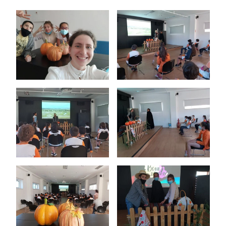
Ano Letivo
Admissão
Informações
APEE
Notícias