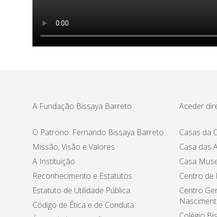
A Fundação Bissaya Barreto
Aceder dir
O Patrono: Fernando Bissaya Barreto
Casas da C
Missão, Visão e Valores
Casa das A
A Instituição
Casa Muse
Reconhecimento e Estatutos
Centro de
Estatuto de Utilidade Pública
Centro Ger
Nasciment
Código de Ética e de Conduta
Colégio Bi