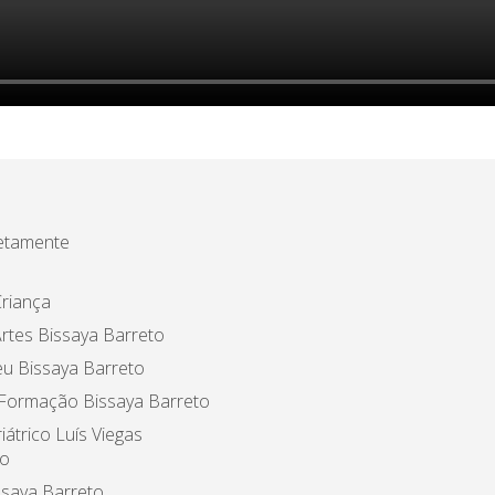
etamente
riança
rtes Bissaya Barreto
u Bissaya Barreto
 Formação Bissaya Barreto
iátrico Luís Viegas
o
ssaya Barreto