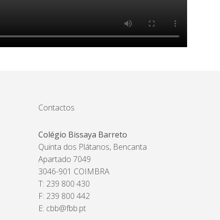
Contactos
Colégio Bissaya Barreto
Quinta dos Plátanos, Bencanta
Apartado 7049
3046-901 COIMBRA
T: 239 800 430
F: 239 800 442
E:
cbb@fbb.pt