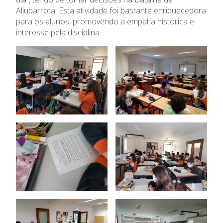
Admissão
Aljubarrota. Esta atividade foi bastante enriquecedora
para os alunos, promovendo a empatia histórica e
interesse pela disciplina.
Informações
APEE
Notícias