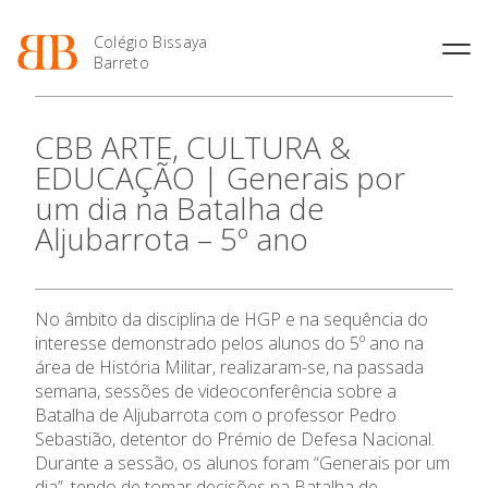
Colégio Bissaya
Barreto
História
Atividades de
Introdução Cursos
Manuais adotados 2026 |
CBB ARTE, CULTURA &
Enriquecimento Curricular
Profissionais
2027
Projeto Educativo
EDUCAÇÃO | Generais por
Oferta Curricular
Matrículas
Calendários
Organização
um dia na Batalha de
Atividades Extracurriculares
Horários e Manuais
Portal do Professor
Colaboradores Docentes
Aljubarrota – 5º ano
Serviços
Curso de Técnico de
Portal do Aluno/Encarregado
Colaboradores Não
Termalismo
de Educação
Docentes
Sala de Estudo
O Colégio
Curso de Técnico/a de Apoio
SIGE
Instalações
Atividades de Interrupção
à Família e à Comunidade
No âmbito da disciplina de HGP e na sequência do
Letiva
Secretariado de Exames
Ofertas de emprego
Oferta Formativa
interesse demonstrado pelos alunos do 5º ano na
Ofertas de Emprego
Academia de Línguas
Regulamentos
área de História Militar, realizaram-se, na passada
semana, sessões de videoconferência sobre a
Ensino Profissional
Jornal “O Coreto”
Batalha de Aljubarrota com o professor Pedro
Privacidade
Sebastião, detentor do Prémio de Defesa Nacional.
Ano Letivo
Durante a sessão, os alunos foram “Generais por um
dia”, tendo de tomar decisões na Batalha de