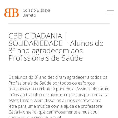
Colégio Bissaya
Barreto
História
Atividades de
Introdução Cursos
Manuais adotados 2026 |
CBB CIDADANIA |
Enriquecimento Curricular
Profissionais
2027
Projeto Educativo
SOLIDARIEDADE – Alunos do
Oferta Curricular
Matrículas
Calendários
Organização
3º ano agradecem aos
Atividades Extracurriculares
Horários e Manuais
Portal do Professor
Colaboradores Docentes
Profissionais de Saúde
Serviços
Curso de Técnico de
Portal do Aluno/Encarregado
O Colégio
Colaboradores Não
Termalismo
de Educação
Docentes
Sala de Estudo
Curso de Técnico/a de Apoio
SIGE
Instalações
Atividades de Interrupção
Oferta Formativa
à Família e à Comunidade
Os alunos do 3º ano decidiram agradecer a todos os
Letiva
Secretariado de Exames
Ofertas de emprego
Profissionais de Saúde por todos os esforços
Ofertas de Emprego
Academia de Línguas
Ensino Profissional
Regulamentos
realizados no combate à pandemia. Assim, colocaram
mãos ao trabalho e elaboraram postais para enviar a
Jornal “O Coreto”
estes Heróis. Além disso, os alunos escreveram a
Ano Letivo
Privacidade
letra para uma música com a ajuda da professora
Cátia Monteiro, que carinhosamente a musicou,
Admissão
sendo este o resultado final.