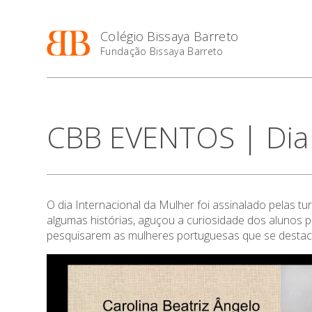
Colégio Bissaya Barreto
Fundação Bissaya Barreto
CBB EVENTOS | Dia 
O dia Internacional da Mulher foi assinalado pelas
algumas histórias, aguçou a curiosidade dos alunos 
pesquisarem as mulheres portuguesas que se destaca