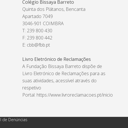
Colégio Bissaya Barreto
Quinta dos Plátanos, Bencanta
Apartado 7049
3046-901 COIMBRA
T: 239 800 430
F: 239 800 442
E:
cbb@fbb.pt
Livro Eletrónico de Reclamações
A Fundação Bissaya Barreto dispõe de
Livro Eletrónico de Reclamações para as
suas atividades, acessível através do
respetivo
Portal:
https://www.livroreclamacoes.pt/inicio
l de Denúncias