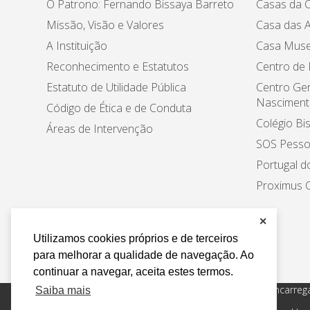
O Patrono: Fernando Bissaya Barreto
Casas da C
Missão, Visão e Valores
Casa das A
A Instituição
Casa Muse
Reconhecimento e Estatutos
Centro de
Estatuto de Utilidade Pública
Centro Ger
Nasciment
Código de Ética e de Conduta
Colégio Bi
Áreas de Intervenção
SOS Pesso
Portugal d
Proximus C
✕
Utilizamos cookies próprios e de terceiros
para melhorar a qualidade de navegação. Ao
continuar a navegar, aceita estes termos.
Política de Privacidade e Tratamento de Dados
Encarreg
Saiba mais