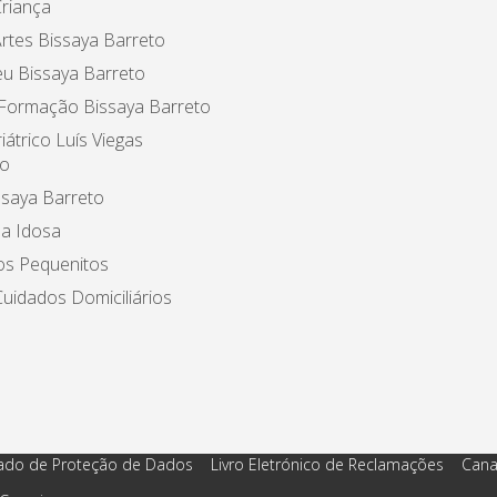
riança
rtes Bissaya Barreto
u Bissaya Barreto
 Formação Bissaya Barreto
iátrico Luís Viegas
o
ssaya Barreto
a Idosa
os Pequenitos
uidados Domiciliários
ado de Proteção de Dados
Livro Eletrónico de Reclamações
Cana