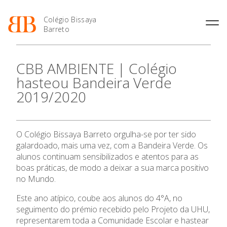
Colégio Bissaya
Barreto
História
Atividades de
Introdução Cursos
Manuais adotados 2026 |
CBB AMBIENTE | Colégio
Enriquecimento Curricular
Profissionais
2027
Projeto Educativo
hasteou Bandeira Verde
Oferta Curricular
Matrículas
Calendários
Organização
2019/2020
Atividades Extracurriculares
Horários e Manuais
Portal do Professor
Colaboradores Docentes
Serviços
Curso de Técnico de
Portal do Aluno/Encarregado
Colaboradores Não
O Colégio
Termalismo
de Educação
Docentes
Sala de Estudo
O Colégio Bissaya Barreto orgulha-se por ter sido
Curso de Técnico/a de Apoio
SIGE
Instalações
Atividades de Interrupção
à Família e à Comunidade
galardoado, mais uma vez, com a Bandeira Verde. Os
Oferta Formativa
Letiva
Secretariado de Exames
Ofertas de emprego
alunos continuam sensibilizados e atentos para as
Ofertas de Emprego
Academia de Línguas
boas práticas, de modo a deixar a sua marca positivo
Regulamentos
Ensino Profissional
no Mundo.
Jornal “O Coreto”
Este ano atípico, coube aos alunos do 4°A, no
Ano Letivo
Privacidade
seguimento do prémio recebido pelo Projeto da UHU,
representarem toda a Comunidade Escolar e hastear