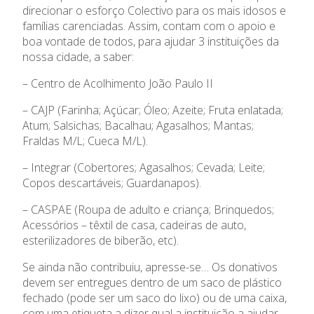
Ano Letivo
direcionar o esforço Colectivo para os mais idosos e
famílias carenciadas. Assim, contam com o apoio e
Admissão
boa vontade de todos, para ajudar 3 instituições da
nossa cidade, a saber:
Informações
– Centro de Acolhimento João Paulo II
APEE
– CAJP (Farinha; Açúcar; Óleo; Azeite; Fruta enlatada;
Atum; Salsichas; Bacalhau; Agasalhos; Mantas;
Fraldas M/L; Cueca M/L).
Notícias
– Integrar (Cobertores; Agasalhos; Cevada; Leite;
Copos descartáveis; Guardanapos).
– CASPAE (Roupa de adulto e criança; Brinquedos;
Acessórios – têxtil de casa, cadeiras de auto,
esterilizadores de biberão, etc).
Se ainda não contribuiu, apresse-se… Os donativos
devem ser entregues dentro de um saco de plástico
fechado (pode ser um saco do lixo) ou de uma caixa,
com uma etiqueta a dizer qual a instituição a ajudar,