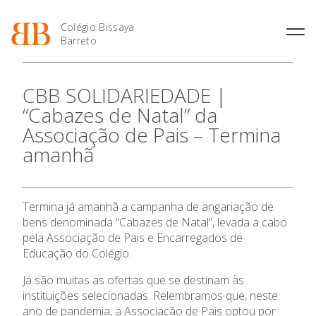
Colégio Bissaya
Barreto
História
Atividades de
Introdução Cursos
Manuais adotados 2026 |
CBB SOLIDARIEDADE |
Enriquecimento Curricular
Profissionais
2027
Projeto Educativo
“Cabazes de Natal” da
Oferta Curricular
Matrículas
Calendários
Organização
Associação de Pais – Termina
Atividades Extracurriculares
Horários e Manuais
Portal do Professor
Colaboradores Docentes
amanhã
Serviços
Curso de Técnico de
Portal do Aluno/Encarregado
Colaboradores Não
Termalismo
de Educação
Docentes
Sala de Estudo
Curso de Técnico/a de Apoio
SIGE
Instalações
Atividades de Interrupção
à Família e à Comunidade
O Colégio
Termina já amanhã a campanha de angariação de
Letiva
Secretariado de Exames
Ofertas de emprego
bens denominada “Cabazes de Natal”, levada a cabo
Ofertas de Emprego
Academia de Línguas
Regulamentos
pela Associação de Pais e Encarregados de
Oferta Formativa
Educação do Colégio.
Jornal “O Coreto”
Privacidade
Ensino Profissional
Já são muitas as ofertas que se destinam às
instituições selecionadas. Relembramos que, neste
ano de pandemia, a Associação de Pais optou por