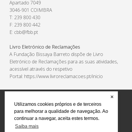
Apartado 7049
3046-901 COIMBRA
T: 239 800 430
F: 239 800 442
E:
cbb@fbb.pt
Livro Eletrónico de Reclamações
A Fundação Bissaya Barreto dispõe de Livro
Eletrónico de Reclamações para as suas atividades,
acessível através do respetivo
Portal:
https://www.livroreclamacoes.pt/inicio
✕
Política de Privacidade e Tratamento de Dados
Utilizamos cookies próprios e de terceiros
Encarregado de Proteção de Dados
Livro Eletrónico
para melhorar a qualidade de navegação. Ao
de Reclamações
Canal de Denúncias
continuar a navegar, aceita estes termos.
Todos os direitos reservados Design by AM. Developed by
Saiba mais
Crossing