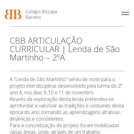
Colégio Bissaya
Barreto
História
Atividades de
Introdução Cursos
Manuais adotados 2026 |
CBB ARTICULAÇÃO
Enriquecimento Curricular
Profissionais
2027
Projeto Educativo
CURRICULAR | Lenda de São
Oferta Curricular
Matrículas
Calendários
Organização
Martinho – 2ºA
Atividades Extracurriculares
Horários e Manuais
Portal do Professor
Colaboradores Docentes
Serviços
Curso de Técnico de
Portal do Aluno/Encarregado
Colaboradores Não
Termalismo
de Educação
Docentes
Sala de Estudo
A “Lenda de São Martinho” serviu de mote para o
Curso de Técnico/a de Apoio
SIGE
Instalações
Atividades de Interrupção
O Colégio
à Família e à Comunidade
projeto interdisciplinar desenvolvido pela turma do 2º
Letiva
Secretariado de Exames
Ofertas de emprego
ano A, nos dias 9, 10 e 11 de novembro.
Ofertas de Emprego
Academia de Línguas
Através da exploração desta lenda pretendeu-se
Regulamentos
Oferta Formativa
aprofundar e valorizar as tradições e costumes desta
Jornal “O Coreto”
época do ano, tornando as aprendizagens atrativas,
Ensino Profissional
Privacidade
dinâmicas e consistentes.
Para a concretização do projeto foram mobilizadas
Ano Letivo
várias áreas, onde, através de um trabalho