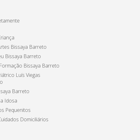
etamente
riança
rtes Bissaya Barreto
u Bissaya Barreto
 Formação Bissaya Barreto
iátrico Luís Viegas
o
ssaya Barreto
a Idosa
os Pequenitos
uidados Domiciliários