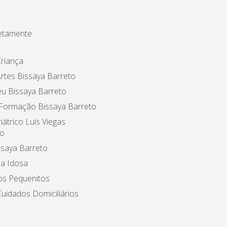
etamente
riança
rtes Bissaya Barreto
u Bissaya Barreto
 Formação Bissaya Barreto
iátrico Luís Viegas
o
ssaya Barreto
a Idosa
os Pequenitos
uidados Domiciliários