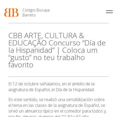
Colégio Bissaya
Barreto
História
Atividades de
Introdução Cursos
Manuais adotados 2026 |
CBB ARTE, CULTURA &
Enriquecimento Curricular
Profissionais
2027
Projeto Educativo
EDUCAÇÃO Concurso “Día de
Oferta Curricular
Matrículas
Calendários
Organização
la Hispanidad” | Coloca um
Atividades Extracurriculares
Horários e Manuais
Portal do Professor
Colaboradores Docentes
“gusto” no teu trabalho
Serviços
Curso de Técnico de
Portal do Aluno/Encarregado
Colaboradores Não
O Colégio
Termalismo
de Educação
favorito
Docentes
Sala de Estudo
Curso de Técnico/a de Apoio
SIGE
Instalações
Atividades de Interrupção
Oferta Formativa
à Família e à Comunidade
Letiva
Secretariado de Exames
Ofertas de emprego
Ofertas de Emprego
El 12 de octubre señalamos, en el ámbito de la
Academia de Línguas
Regulamentos
Ensino Profissional
asignatura de Español, el Día de la Hispanidad.
Jornal “O Coreto”
En este sentido, se realizó una sensibilización sobre
Ano Letivo
Privacidade
el tema en las clases de la asignatura de Español, se
sirvió un almuerzo típico en el comedor para todos y,
por fin, algunos alumnos del 7.º, 8.º y 9.º año