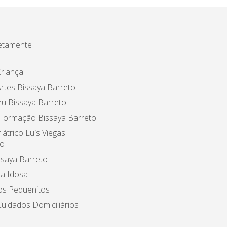
etamente
riança
rtes Bissaya Barreto
u Bissaya Barreto
 Formação Bissaya Barreto
iátrico Luís Viegas
o
ssaya Barreto
a Idosa
os Pequenitos
uidados Domiciliários