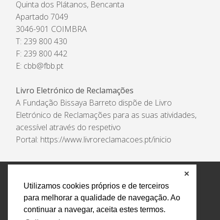
Quinta dos Plátanos, Bencanta
Apartado 7049
3046-901 COIMBRA
T: 239 800 430
F: 239 800 442
E:
cbb@fbb.pt
Livro Eletrónico de Reclamações
A Fundação Bissaya Barreto dispõe de Livro
Eletrónico de Reclamações para as suas atividades,
acessível através do respetivo
Portal:
https://www.livroreclamacoes.pt/inicio
✕
Política de Privacidade e Tratamento de Dados
Utilizamos cookies próprios e de terceiros
Encarregado de Proteção de Dados
Livro Eletrónico
para melhorar a qualidade de navegação. Ao
de Reclamações
Canal de Denúncias
continuar a navegar, aceita estes termos.
Todos os direitos reservados Design by AM. Developed by