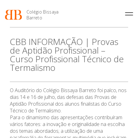
Colégio Bissaya
Barreto
História
Atividades de
Introdução Cursos
Manuais adotados 2026 |
CBB INFORMAÇÃO | Provas
Enriquecimento Curricular
Profissionais
2027
Projeto Educativo
de Aptidão Profissional –
Oferta Curricular
Matrículas
Calendários
Organização
Curso Profissional Técnico de
Atividades Extracurriculares
Horários e Manuais
Portal do Professor
Colaboradores Docentes
Termalismo
Serviços
Curso de Técnico de
Portal do Aluno/Encarregado
Colaboradores Não
Termalismo
de Educação
Docentes
Sala de Estudo
O Colégio
Curso de Técnico/a de Apoio
SIGE
Instalações
Atividades de Interrupção
à Família e à Comunidade
O Auditório do Colégio Bissaya Barreto foi palco, nos
Letiva
Secretariado de Exames
Oferta Formativa
Ofertas de emprego
dias 14 e 16 de julho, das defesas das Provas de
Ofertas de Emprego
Academia de Línguas
Regulamentos
Aptidão Profissional dos alunos finalistas do Curso
Ensino Profissional
Técnico de Termalismo.
Jornal “O Coreto”
Para o dinamismo das apresentações contribuíram
Privacidade
vários fatores: a inovação e originalidade na escolha
Ano Letivo
dos temas abordados; a utilização de uma
parafernália de ferramentas multimédia que incluíram