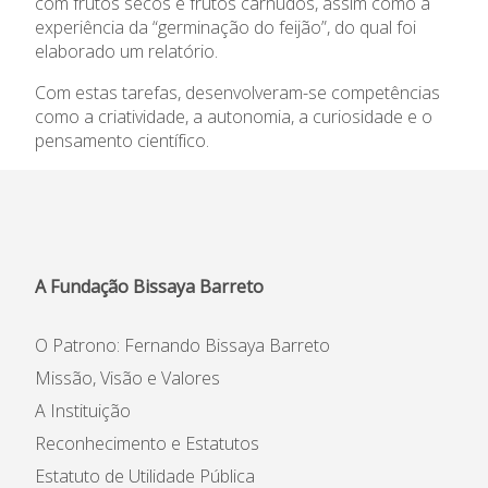
com frutos secos e frutos carnudos, assim como a
experiência da “germinação do feijão”, do qual foi
Informações
elaborado um relatório.
APEE
Com estas tarefas, desenvolveram-se competências
como a criatividade, a autonomia, a curiosidade e o
pensamento científico.
Notícias
A Fundação Bissaya Barreto
O Patrono: Fernando Bissaya Barreto
Missão, Visão e Valores
A Instituição
Reconhecimento e Estatutos
Estatuto de Utilidade Pública