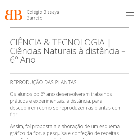
Colégio Bissaya
Barreto
História
Atividades de
Introdução Cursos
Manuais adotados 2026 |
CIÊNCIA & TECNOLOGIA |
Enriquecimento Curricular
Profissionais
2027
Projeto Educativo
Ciências Naturais à distância –
Oferta Curricular
Matrículas
Calendários
Organização
6º Ano
Atividades Extracurriculares
Horários e Manuais
Portal do Professor
Colaboradores Docentes
O Colégio
Serviços
Curso de Técnico de
Portal do Aluno/Encarregado
Colaboradores Não
Termalismo
de Educação
Docentes
Sala de Estudo
REPRODUÇÃO DAS PLANTAS
Curso de Técnico/a de Apoio
SIGE
Oferta Formativa
Instalações
Atividades de Interrupção
à Família e à Comunidade
Letiva
Secretariado de Exames
Os alunos do 6º ano desenvolveram trabalhos
Ofertas de emprego
Ofertas de Emprego
Ensino Profissional
práticos e experimentais, à distância, para
Academia de Línguas
Regulamentos
descobrirem como se reproduzem as plantas com
Jornal “O Coreto”
flor.
Ano Letivo
Privacidade
Assim, foi proposta a elaboração de um esquema
Admissão
gráfico da flor, a pesquisa e confeção de receitas