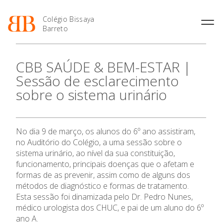
Colégio Bissaya
Barreto
História
Atividades de
Introdução Cursos
Manuais adotados 2026 |
CBB SAÚDE & BEM-ESTAR |
Enriquecimento Curricular
Profissionais
2027
Projeto Educativo
Sessão de esclarecimento
Oferta Curricular
Matrículas
Calendários
Organização
sobre o sistema urinário
Atividades Extracurriculares
Horários e Manuais
Portal do Professor
Colaboradores Docentes
O Colégio
Serviços
Curso de Técnico de
Portal do Aluno/Encarregado
Colaboradores Não
Termalismo
de Educação
Docentes
Sala de Estudo
Oferta Formativa
No dia 9 de março, os alunos do 6º ano assistiram,
Curso de Técnico/a de Apoio
SIGE
Instalações
Atividades de Interrupção
à Família e à Comunidade
no Auditório do Colégio, a uma sessão sobre o
Letiva
Secretariado de Exames
Ofertas de emprego
sistema urinário, ao nível da sua constituição,
Ensino Profissional
Ofertas de Emprego
Academia de Línguas
funcionamento, principais doenças que o afetam e
Regulamentos
formas de as prevenir, assim como de alguns dos
Jornal “O Coreto”
Ano Letivo
métodos de diagnóstico e formas de tratamento.
Privacidade
Esta sessão foi dinamizada pelo Dr. Pedro Nunes,
Admissão
médico urologista dos CHUC, e pai de um aluno do 6º
ano A.