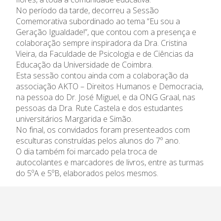
Admissão
No período da tarde, decorreu a Sessão
Comemorativa subordinado ao tema “Eu sou a
Informações
Geração Igualdade!”, que contou com a presença e
colaboração sempre inspiradora da Dra. Cristina
APEE
Vieira, da Faculdade de Psicologia e de Ciências da
Educação da Universidade de Coimbra.
Esta sessão contou ainda com a colaboração da
Notícias
associação AKTO – Direitos Humanos e Democracia,
na pessoa do Dr. José Miguel, e da ONG Graal, nas
pessoas da Dra. Rute Castela e dos estudantes
universitários Margarida e Simão.
No final, os convidados foram presenteados com
esculturas construídas pelos alunos do 7º ano.
O dia também foi marcado pela troca de
autocolantes e marcadores de livros, entre as turmas
do 5ºA e 5ºB, elaborados pelos mesmos.