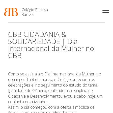
Colégio Bissaya
Barreto
História
Atividades de
Introdução Cursos
Manuais adotados 2026 |
CBB CIDADANIA &
Enriquecimento Curricular
Profissionais
2027
Projeto Educativo
SOLIDARIEDADE | Dia
Oferta Curricular
Matrículas
Calendários
Organização
Internacional da Mulher no
Atividades Extracurriculares
Horários e Manuais
Portal do Professor
Colaboradores Docentes
CBB
Serviços
Curso de Técnico de
Portal do Aluno/Encarregado
Colaboradores Não
O Colégio
Termalismo
de Educação
Docentes
Sala de Estudo
Curso de Técnico/a de Apoio
SIGE
Instalações
Atividades de Interrupção
à Família e à Comunidade
Oferta Formativa
Como se assinala o Dia Internacional da Mulher, no
Letiva
Secretariado de Exames
Ofertas de emprego
domingo, dia 8 de março, o Colégio antecipou as
Ofertas de Emprego
Academia de Línguas
Regulamentos
celebrações e, no seguimento do estudo do tema
Ensino Profissional
Igualdade de Género, realizado na disciplina de
Jornal “O Coreto”
Cidadania e Desenvolvimento, levou a cabo, hoje, um
Privacidade
Ano Letivo
conjunto de atividades.
Assim, o dia começou com a oferta simbólica de
flores, a toda a comunidade educativa.