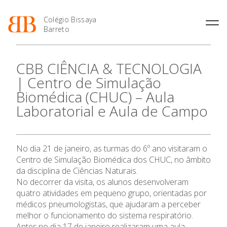
Colégio Bissaya
Barreto
História
Atividades de
Introdução Cursos
Manuais adotados 2026 |
CBB CIÊNCIA & TECNOLOGIA
Enriquecimento Curricular
Profissionais
2027
Projeto Educativo
| Centro de Simulação
Oferta Curricular
Matrículas
Calendários
Organização
Biomédica (CHUC) – Aula
Atividades Extracurriculares
Horários e Manuais
Portal do Professor
Colaboradores Docentes
Laboratorial e Aula de Campo
O Colégio
Serviços
Curso de Técnico de
Portal do Aluno/Encarregado
Colaboradores Não
Termalismo
de Educação
Docentes
Sala de Estudo
Oferta Formativa
Curso de Técnico/a de Apoio
SIGE
Instalações
Atividades de Interrupção
à Família e à Comunidade
No dia 21 de janeiro, as turmas do 6º ano visitaram o
Letiva
Secretariado de Exames
Ofertas de emprego
Centro de Simulação Biomédica dos CHUC, no âmbito
Ofertas de Emprego
Ensino Profissional
Academia de Línguas
Regulamentos
da disciplina de Ciências Naturais.
No decorrer da visita, os alunos desenvolveram
Jornal “O Coreto”
Ano Letivo
quatro atividades em pequeno grupo, orientadas por
Privacidade
médicos pneumologistas, que ajudaram a perceber
Admissão
melhor o funcionamento do sistema respiratório.
Antes,no dia 17 de janeiro realizaram uma aula