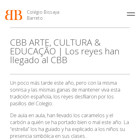
Colégio Bissaya
Barreto
História
Atividades de
Introdução Cursos
Manuais adotados 2026 |
CBB ARTE, CULTURA &
Enriquecimento Curricular
Profissionais
2027
Projeto Educativo
EDUCAÇÃO | Los reyes han
Oferta Curricular
Matrículas
Calendários
Organização
llegado al CBB
Atividades Extracurriculares
Horários e Manuais
Portal do Professor
Colaboradores Docentes
O Colégio
Serviços
Curso de Técnico de
Portal do Aluno/Encarregado
Colaboradores Não
Termalismo
de Educação
Docentes
Sala de Estudo
Oferta Formativa
Un poco más tarde este año, pero con la misma
Curso de Técnico/a de Apoio
SIGE
Instalações
Atividades de Interrupção
à Família e à Comunidade
sonrisa y las mismas ganas de mantener viva esta
Letiva
Secretariado de Exames
Ofertas de emprego
tradición española, los reyes desfilaron por los
Ensino Profissional
Ofertas de Emprego
Academia de Línguas
pasillos del Colegio.
Regulamentos
Ano Letivo
Jornal “O Coreto”
De aula en aula, han llevado los caramelos y el
carbón a quién se ha portado bien o mal este año. La
Privacidade
“estrella” los ha guiado y ha explicado a los niños su
Admissão
presencia simbólica en sus clases…