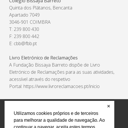
Colégio Bissaya Barreto
Quinta dos Plátanos, Bencanta
Apartado 7049
3046-901 COIMBRA
T: 239 800 430
F: 239 800 442
E:
cbb@fbb.pt
Livro Eletrónico de Reclamações
A Fundação Bissaya Barreto dispõe de Livro
Eletrónico de Reclamações para as suas atividades,
acessível através do respetivo
Portal:
https://www.livroreclamacoes.pt/inicio
✕
Política de Privacidade e Tratamento de Dados
Utilizamos cookies próprios e de terceiros
Encarregado de Proteção de Dados
Livro Eletrónico
para melhorar a qualidade de navegação. Ao
de Reclamações
Canal de Denúncias
continuar a navegar, aceita estes termos.