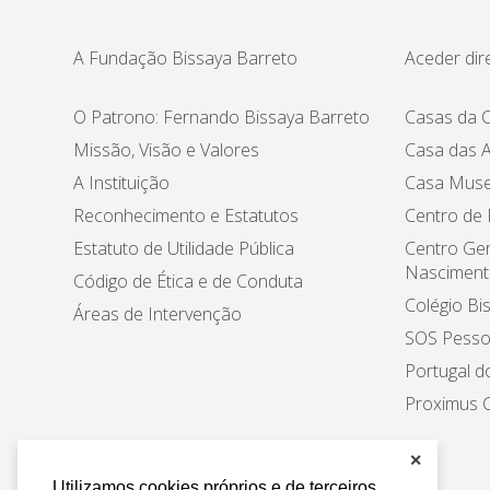
A Fundação Bissaya Barreto
Aceder dir
O Patrono: Fernando Bissaya Barreto
Casas da C
Missão, Visão e Valores
Casa das A
A Instituição
Casa Muse
Reconhecimento e Estatutos
Centro de
Estatuto de Utilidade Pública
Centro Ger
Nasciment
Código de Ética e de Conduta
Colégio Bi
Áreas de Intervenção
SOS Pesso
Portugal d
Proximus C
✕
Utilizamos cookies próprios e de terceiros