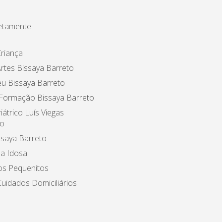
etamente
riança
rtes Bissaya Barreto
u Bissaya Barreto
 Formação Bissaya Barreto
iátrico Luís Viegas
o
ssaya Barreto
a Idosa
os Pequenitos
uidados Domiciliários