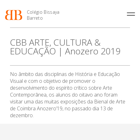
Colégio Bissaya
Barreto
História
Atividades de
Introdução Cursos
Manuais adotados 2026 |
CBB ARTE, CULTURA &
Enriquecimento Curricular
Profissionais
2027
Projeto Educativo
EDUCAÇÃO | Anozero 2019
Oferta Curricular
Matrículas
Calendários
Organização
Atividades Extracurriculares
Horários e Manuais
Portal do Professor
O Colégio
Colaboradores Docentes
Serviços
Curso de Técnico de
Portal do Aluno/Encarregado
Colaboradores Não
No âmbito das disciplinas de História e Educação
Termalismo
de Educação
Oferta Formativa
Docentes
Sala de Estudo
Visual e com o objetivo de promover o
Curso de Técnico/a de Apoio
SIGE
Instalações
Atividades de Interrupção
desenvolvimento do espírito crítico sobre Arte
à Família e à Comunidade
Letiva
Secretariado de Exames
Ensino Profissional
Contemporânea, os alunos do oitavo ano foram
Ofertas de emprego
Ofertas de Emprego
visitar uma das muitas exposições da Bienal de Arte
Academia de Línguas
Regulamentos
de Coimbra Anozero’19, no passado dia 13 de
Ano Letivo
Jornal “O Coreto”
dezembro.
Privacidade
Admissão