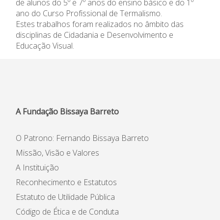
de alunos do 5º e 7º anos do ensino básico e do 1º
Informações
ano do Curso Profissional de Termalismo.
Estes trabalhos foram realizados no âmbito das
disciplinas de Cidadania e Desenvolvimento e
APEE
Educação Visual.
Notícias
A Fundação Bissaya Barreto
O Patrono: Fernando Bissaya Barreto
Missão, Visão e Valores
A Instituição
Reconhecimento e Estatutos
Estatuto de Utilidade Pública
Código de Ética e de Conduta