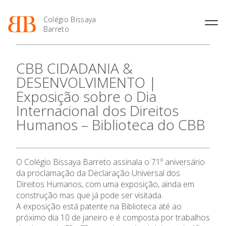
Colégio Bissaya
Barreto
História
Atividades de
Introdução Cursos
Manuais adotados 2026 |
CBB CIDADANIA &
Enriquecimento Curricular
Profissionais
2027
Projeto Educativo
DESENVOLVIMENTO |
Oferta Curricular
Matrículas
Calendários
Organização
Exposição sobre o Dia
Atividades Extracurriculares
Horários e Manuais
Portal do Professor
Colaboradores Docentes
Internacional dos Direitos
O Colégio
Serviços
Curso de Técnico de
Portal do Aluno/Encarregado
Colaboradores Não
Termalismo
de Educação
Humanos – Biblioteca do CBB
Docentes
Sala de Estudo
Oferta Formativa
Curso de Técnico/a de Apoio
SIGE
Instalações
Atividades de Interrupção
à Família e à Comunidade
Letiva
Secretariado de Exames
Ofertas de emprego
Ofertas de Emprego
Ensino Profissional
O Colégio Bissaya Barreto assinala o 71º aniversário
Academia de Línguas
Regulamentos
da proclamação da Declaração Universal dos
Jornal “O Coreto”
Direitos Humanos, com uma exposição, ainda em
Ano Letivo
construção mas que já pode ser visitada.
Privacidade
A exposição está patente na Biblioteca até ao
Admissão
próximo dia 10 de janeiro e é composta por trabalhos