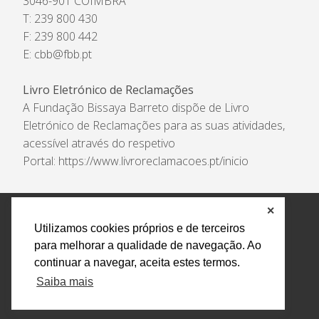
3046-901 COIMBRA
T: 239 800 430
F: 239 800 442
E:
cbb@fbb.pt
Livro Eletrónico de Reclamações
A Fundação Bissaya Barreto dispõe de Livro
Eletrónico de Reclamações para as suas atividades,
acessível através do respetivo
Portal:
https://www.livroreclamacoes.pt/inicio
✕
Política de Privacidade e Tratamento de Dados
Utilizamos cookies próprios e de terceiros
Encarregado de Proteção de Dados
Livro Eletrónico
para melhorar a qualidade de navegação. Ao
de Reclamações
Canal de Denúncias
continuar a navegar, aceita estes termos.
Todos os direitos reservados Design by AM. Developed by
Saiba mais
Crossing