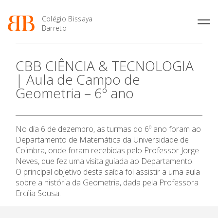
Colégio Bissaya
Barreto
História
Atividades de
Introdução Cursos
Manuais adotados 2026 |
CBB CIÊNCIA & TECNOLOGIA
Enriquecimento Curricular
Profissionais
2027
Projeto Educativo
| Aula de Campo de
Oferta Curricular
Matrículas
Calendários
Organização
Geometria – 6º ano
Atividades Extracurriculares
Horários e Manuais
Portal do Professor
O Colégio
Colaboradores Docentes
Serviços
Curso de Técnico de
Portal do Aluno/Encarregado
Colaboradores Não
Termalismo
de Educação
Docentes
Sala de Estudo
Oferta Formativa
No dia 6 de dezembro, as turmas do 6º ano foram ao
Curso de Técnico/a de Apoio
SIGE
Instalações
Atividades de Interrupção
à Família e à Comunidade
Departamento de Matemática da Universidade de
Letiva
Secretariado de Exames
Ensino Profissional
Ofertas de emprego
Coimbra, onde foram recebidas pelo Professor Jorge
Ofertas de Emprego
Academia de Línguas
Neves, que fez uma visita guiada ao Departamento.
Regulamentos
O principal objetivo desta saída foi assistir a uma aula
Ano Letivo
Jornal “O Coreto”
sobre a história da Geometria, dada pela Professora
Privacidade
Ercília Sousa.
Admissão