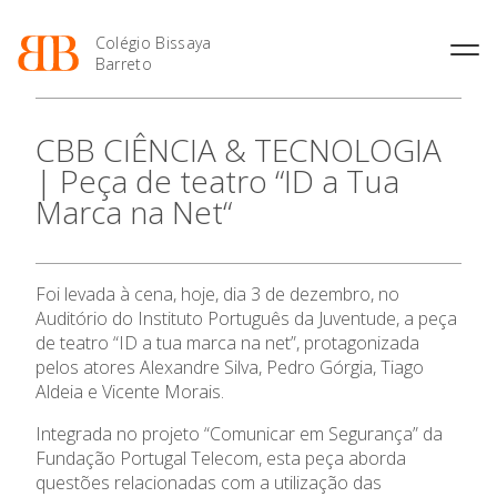
Colégio Bissaya
Barreto
História
Atividades de
Introdução Cursos
Manuais adotados 2026 |
CBB CIÊNCIA & TECNOLOGIA
Enriquecimento Curricular
Profissionais
2027
Projeto Educativo
| Peça de teatro “ID a Tua
Oferta Curricular
Matrículas
Calendários
Organização
Marca na Net“
Atividades Extracurriculares
Horários e Manuais
Portal do Professor
Colaboradores Docentes
Serviços
Curso de Técnico de
Portal do Aluno/Encarregado
Colaboradores Não
Termalismo
de Educação
Docentes
Sala de Estudo
O Colégio
Foi levada à cena, hoje, dia 3 de dezembro, no
Curso de Técnico/a de Apoio
SIGE
Instalações
Atividades de Interrupção
à Família e à Comunidade
Auditório do Instituto Português da Juventude, a peça
Letiva
Secretariado de Exames
Oferta Formativa
Ofertas de emprego
de teatro “ID a tua marca na net”, protagonizada
Ofertas de Emprego
Academia de Línguas
pelos atores Alexandre Silva, Pedro Górgia, Tiago
Regulamentos
Aldeia e Vicente Morais.
Ensino Profissional
Jornal “O Coreto”
Integrada no projeto “Comunicar em Segurança” da
Privacidade
Ano Letivo
Fundação Portugal Telecom, esta peça aborda
questões relacionadas com a utilização das