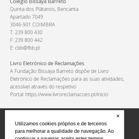
Colégio Bissaya Barreto
Quinta dos Plátanos, Bencanta
Apartado 7049
3046-901 COIMBRA
T: 239 800 430
F: 239 800 442
E:
cbb@fbb.pt
Livro Eletrónico de Reclamações
A Fundação Bissaya Barreto dispõe de Livro
Eletrónico de Reclamações para as suas atividades,
acessível através do respetivo
Portal:
https://www.livroreclamacoes.pt/inicio
✕
Política de Privacidade e Tratamento de Dados
Utilizamos cookies próprios e de terceiros
Encarregado de Proteção de Dados
Livro Eletrónico
para melhorar a qualidade de navegação. Ao
de Reclamações
Canal de Denúncias
continuar a navegar, aceita estes termos.