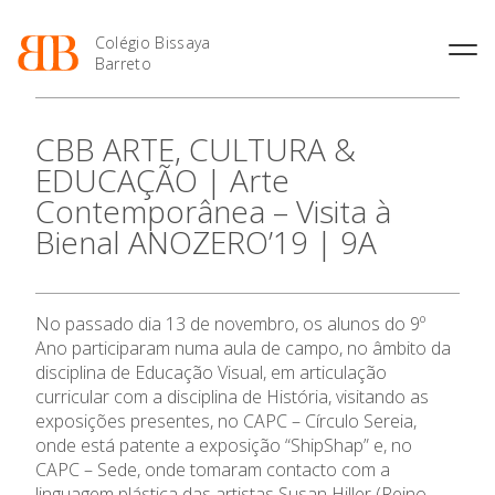
Colégio Bissaya
Barreto
História
Atividades de
Introdução Cursos
Manuais adotados 2026 |
CBB ARTE, CULTURA &
Enriquecimento Curricular
Profissionais
2027
Projeto Educativo
EDUCAÇÃO | Arte
Oferta Curricular
Matrículas
Calendários
Organização
Contemporânea – Visita à
Atividades Extracurriculares
Horários e Manuais
Portal do Professor
Colaboradores Docentes
Bienal ANOZERO’19 | 9A
Serviços
Curso de Técnico de
Portal do Aluno/Encarregado
Colaboradores Não
O Colégio
Termalismo
de Educação
Docentes
Sala de Estudo
Curso de Técnico/a de Apoio
SIGE
Instalações
Atividades de Interrupção
à Família e à Comunidade
Oferta Formativa
No passado dia 13 de novembro, os alunos do 9º
Letiva
Secretariado de Exames
Ofertas de emprego
Ano participaram numa aula de campo, no âmbito da
Ofertas de Emprego
Academia de Línguas
Regulamentos
disciplina de Educação Visual, em articulação
Ensino Profissional
curricular com a disciplina de História, visitando as
Jornal “O Coreto”
exposições presentes, no CAPC – Círculo Sereia,
Ano Letivo
Privacidade
onde está patente a exposição “ShipShap” e, no
CAPC – Sede, onde tomaram contacto com a
linguagem plástica das artistas Susan Hiller (Reino