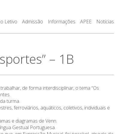
o Letivo
Admissão
Informações
APEE
Notícias
portes” – 1B
abalhar, de forma interdisciplinar, o tema “Os
ntes.
 da turma.
es, ferroviários, aquáticos, coletivos, individuais e
ramas e diagramas de Venn.
íngua Gestual Portuguesa.