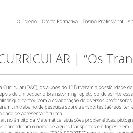
O Colégio
Oferta Formativa
Ensino Profissional
An
URRICULAR | “Os Trans
ricular (DAC), os alunos do 1º B tiveram a possibilidade de tr
, depois de um pequeno Brainstorming repleto de ideias interessa
ciplinar que contou com a colaboração de diversos professores
zeram um trabalho de pesquisa sobre transportes (aéreos, terrestr
nidade de apresentar à turma.
har, no âmbito da Matemática, situações problemáticas, pictog
os aprenderam o nome de alguns transportes em Inglês e em L