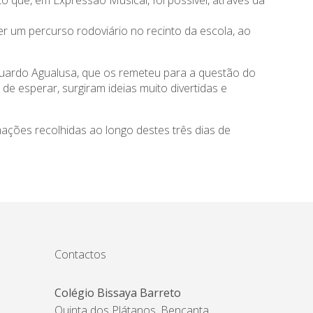
 que, em Expressão Musical, foi possível, através da
zer um percurso rodoviário no recinto da escola, ao
 Eduardo Agualusa, que os remeteu para a questão do
de esperar, surgiram ideias muito divertidas e
rmações recolhidas ao longo destes três dias de
.
Contactos
Colégio Bissaya Barreto
Quinta dos Plátanos, Bencanta