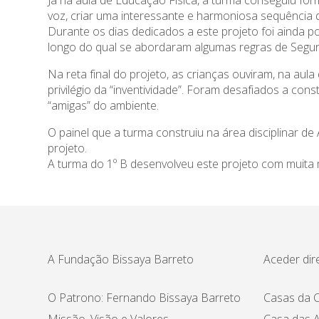
Já na aula de Educação Física, a turma conseguiu fo
voz, criar uma interessante e harmoniosa sequência 
Durante os dias dedicados a este projeto foi ainda po
longo do qual se abordaram algumas regras de Segur
Na reta final do projeto, as crianças ouviram, na au
privilégio da “inventividade”. Foram desafiados a con
“amigas” do ambiente.
O painel que a turma construiu na área disciplinar de
projeto.
A turma do 1º B desenvolveu este projeto com muita
A Fundação Bissaya Barreto
Aceder dir
O Patrono: Fernando Bissaya Barreto
Casas da C