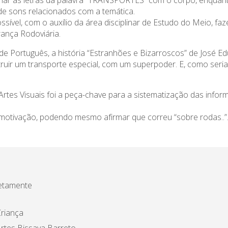
rmar as letras da palavra “TRANSPORTES” com o corpo, enquanto
de sons relacionados com a temática.
ssível, com o auxílio da área disciplinar de Estudo do Meio, fa
ança Rodoviária.
la de Português, a história “Estranhões e Bizarroscos” de José
struir um transporte especial, com um superpoder. E, como seria 
 Artes Visuais foi a peça-chave para a sistematização das info
 motivação, podendo mesmo afirmar que correu “sobre rodas..”
etamente
riança