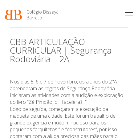
Colégio Bissaya
Barreto
História
Atividades de
Introdução Cursos
Manuais adotados 2026 |
CBB ARTICULAÇÃO
Enriquecimento Curricular
Profissionais
2027
Projeto Educativo
CURRICULAR | Segurança
Oferta Curricular
Matrículas
Calendários
Organização
Rodoviária – 2A
Atividades Extracurriculares
Horários e Manuais
Portal do Professor
Colaboradores Docentes
Serviços
Curso de Técnico de
Portal do Aluno/Encarregado
Colaboradores Não
O Colégio
Termalismo
de Educação
Docentes
Sala de Estudo
Nos dias 5, 6 e 7 de novembro, os alunos do 2°A
Curso de Técnico/a de Apoio
SIGE
Instalações
Atividades de Interrupção
à Família e à Comunidade
aprenderam as regras de Segurança Rodoviária.
Oferta Formativa
Letiva
Secretariado de Exames
Ofertas de emprego
Iniciaram as atividades com a audição e exploração
Ofertas de Emprego
Academia de Línguas
do livro “Zé Pimpão, o 《acelera》”.
Regulamentos
Ensino Profissional
Logo de seguida, começaram a execução da
Jornal “O Coreto”
maqueta de uma cidade. Este foi um trabalho de
Privacidade
Ano Letivo
grande exigência e muito minucioso para os
pequenos “arquitetos ” e “construtores”, por isso
contaram com a ajuda preciosa das mães para o