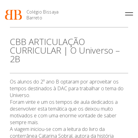
Colégio Bissaya
Barreto
História
Atividades de
Introdução Cursos
Manuais adotados 2026 |
CBB ARTICULAÇÃO
Enriquecimento Curricular
Profissionais
2027
Projeto Educativo
CURRICULAR | O Universo –
Oferta Curricular
Matrículas
Calendários
Organização
2B
Atividades Extracurriculares
Horários e Manuais
Portal do Professor
Colaboradores Docentes
Serviços
Curso de Técnico de
Portal do Aluno/Encarregado
Colaboradores Não
O Colégio
Termalismo
de Educação
Docentes
Sala de Estudo
Os alunos do 2º ano B optaram por aproveitar os
Curso de Técnico/a de Apoio
SIGE
Instalações
Atividades de Interrupção
à Família e à Comunidade
tempos destinados à DAC para trabalhar o tema do
Oferta Formativa
Letiva
Secretariado de Exames
Ofertas de emprego
Universo.
Ofertas de Emprego
Academia de Línguas
Foram vinte e um os tempos de aula dedicados a
Regulamentos
Ensino Profissional
desenvolver esta temática que os deixou muito
Jornal “O Coreto”
motivados e com uma enorme vontade de saber
Ano Letivo
Privacidade
sempre mais.
A viagem iniciou-se com a leitura do livro da
conterrânea Catarina Sobral, autora da história