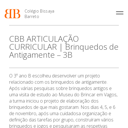
Colégio Bissaya
Barreto
História
Atividades de
Introdução Cursos
Manuais adotados 2026 |
CBB ARTICULAÇÃO
Enriquecimento Curricular
Profissionais
2027
Projeto Educativo
CURRICULAR | Brinquedos de
Oferta Curricular
Matrículas
Calendários
Organização
Antigamente – 3B
Atividades Extracurriculares
Horários e Manuais
Portal do Professor
Colaboradores Docentes
Serviços
Curso de Técnico de
Portal do Aluno/Encarregado
O Colégio
Colaboradores Não
Termalismo
de Educação
Docentes
Sala de Estudo
O 3º ano B escolheu desenvolver um projeto
Curso de Técnico/a de Apoio
SIGE
Oferta Formativa
Instalações
Atividades de Interrupção
à Família e à Comunidade
relacionado com os brinquedos de antigamente.
Letiva
Secretariado de Exames
Ofertas de emprego
Após várias pesquisas sobre brinquedos antigos e
Ofertas de Emprego
Academia de Línguas
Ensino Profissional
uma visita de estudo ao Museu do Brincar em Vagos,
Regulamentos
a turma iniciou o projeto de elaboração dos
Jornal “O Coreto”
brinquedos de que mais gostaram. Nos dias 4, 5, e 6
Ano Letivo
Privacidade
de novembro, após uma cuidadosa organização e
definição das tarefas por grupo, construíram vários
Admissão
brinquedos e jogos e pesquisaram as respetivas