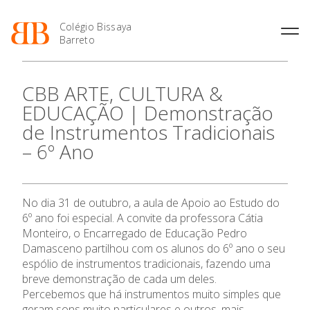
Colégio Bissaya
Barreto
História
Atividades de
Introdução Cursos
Manuais adotados 2026 |
CBB ARTE, CULTURA &
Enriquecimento Curricular
Profissionais
2027
Projeto Educativo
EDUCAÇÃO | Demonstração
Oferta Curricular
Matrículas
Calendários
Organização
de Instrumentos Tradicionais
Atividades Extracurriculares
Horários e Manuais
Portal do Professor
Colaboradores Docentes
– 6º Ano
O Colégio
Serviços
Curso de Técnico de
Portal do Aluno/Encarregado
Colaboradores Não
Termalismo
de Educação
Docentes
Sala de Estudo
Curso de Técnico/a de Apoio
SIGE
Oferta Formativa
Instalações
Atividades de Interrupção
à Família e à Comunidade
No dia 31 de outubro, a aula de Apoio ao Estudo do
Letiva
Secretariado de Exames
Ofertas de emprego
6º ano foi especial. A convite da professora Cátia
Ofertas de Emprego
Ensino Profissional
Academia de Línguas
Regulamentos
Monteiro, o Encarregado de Educação Pedro
Damasceno partilhou com os alunos do 6º ano o seu
Jornal “O Coreto”
Ano Letivo
espólio de instrumentos tradicionais, fazendo uma
Privacidade
breve demonstração de cada um deles.
Admissão
Percebemos que há instrumentos muito simples que
geram sons muito particulares e outros, mais